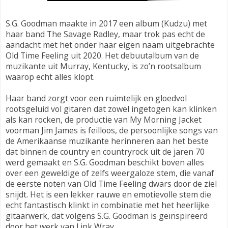
S.G. Goodman maakte in 2017 een album (Kudzu) met
haar band The Savage Radley, maar trok pas echt de
aandacht met het onder haar eigen naam uitgebrachte
Old Time Feeling uit 2020. Het debuutalbum van de
muzikante uit Murray, Kentucky, is zo’n rootsalbum
waarop echt alles klopt.
Haar band zorgt voor een ruimtelijk en gloedvol
rootsgeluid vol gitaren dat zowel ingetogen kan klinken
als kan rocken, de productie van My Morning Jacket
voorman Jim James is feilloos, de persoonlijke songs van
de Amerikaanse muzikante herinneren aan het beste
dat binnen de country en countryrock uit de jaren 70
werd gemaakt en S.G. Goodman beschikt boven alles
over een geweldige of zelfs weergaloze stem, die vanaf
de eerste noten van Old Time Feeling dwars door de ziel
snijdt.
Het is een lekker rauwe en emotievolle stem die
echt fantastisch klinkt in combinatie met het heerlijke
gitaarwerk, dat volgens S.G. Goodman is geïnspireerd
door het werk van Link Wray.