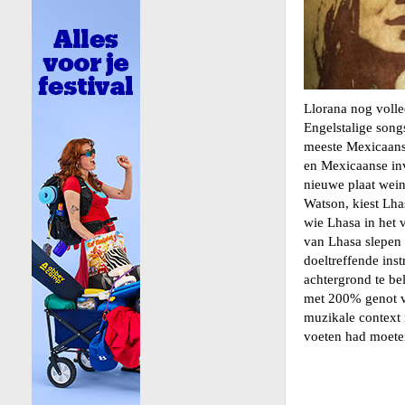
Llorana nog volle
Engelstalige songs
meeste Mexicaanse
en Mexicaanse inv
nieuwe plaat wein
Watson, kiest Lha
wie Lhasa in het 
van Lhasa slepen 
doeltreffende ins
achtergrond te bel
met 200% genot vo
muzikale context 
voeten had moet