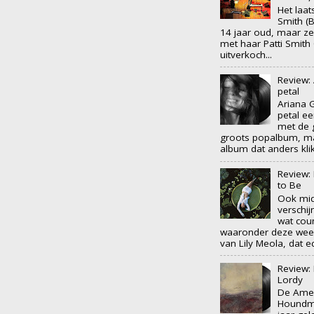
Het laat
Smith (
14 jaar oud, maar ze
met haar Patti Smith 
uitverkoch...
Review:
petal
Ariana 
petal e
met de 
groots popalbum, ma
album dat anders klik
Review: 
to Be
Ook mid
verschij
wat cou
waaronder deze wee
van Lily Meola, dat ech
Review:
Lordy
De Ame
Houndm