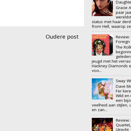
Daughte
Gracie 
paar jaa
wereldst
status met haar der
from Hell, waarop ze 
Oudere post
Review: 
Foreign
The Rol
begonne
geleden
jeugd met het verra
Hackney Diamonds en
voo...
Sway Wi
Dave M
Fer ker
Wild en
een bijz
veelheid aan stijlen,
en zan...
Review: 
Quartet,
Utrecht,