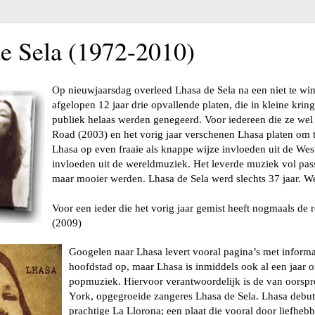
e Sela (1972-2010)
Op nieuwjaarsdag overleed Lhasa de Sela na een niet te win
afgelopen 12 jaar drie opvallende platen, die in kleine kri
publiek helaas werden genegeerd. Voor iedereen die ze wel 
Road (2003) en het vorig jaar verschenen Lhasa platen om 
Lhasa op even fraaie als knappe wijze invloeden uit de Wes
invloeden uit de wereldmuziek. Het leverde muziek vol pass
maar mooier werden. Lhasa de Sela werd slechts 37 jaar. We
Voor een ieder die het vorig jaar gemist heeft nogmaals de r
(2009)
Googelen naar Lhasa levert vooral pagina’s met informa
hoofdstad op, maar Lhasa is inmiddels ook al een jaar 
popmuziek. Hiervoor verantwoordelijk is de van oorsp
York, opgegroeide zangeres Lhasa de Sela. Lhasa debute
prachtige La Llorona; een plaat die vooral door liefhe