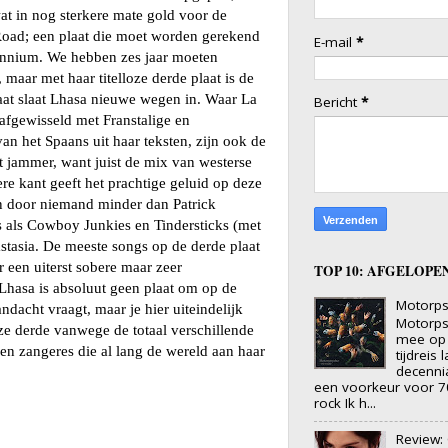
wat in nog sterkere mate gold voor de
Road; een plaat die moet worden gerekend
E-mail
*
cennium. We hebben zes jaar moeten
aar met haar titelloze derde plaat is de
aat slaat Lhasa nieuwe wegen in. Waar La
Bericht
*
afgewisseld met Franstalige en
an het Spaans uit haar teksten, zijn ook de
 jammer, want juist de mix van westerse
e kant geeft het prachtige geluid op deze
an door niemand minder dan Patrick
s als Cowboy Junkies en Tindersticks (met
stasia. De meeste songs op de derde plaat
een uiterst sobere maar zeer
TOP 10: AFGELOP
Lhasa is absoluut geen plaat om op de
Motorps
ndacht vraagt, maar je hier uiteindelijk
Motorps
ze derde vanwege de totaal verschillende
mee op 
een zangeres die al lang de wereld aan haar
tijdreis
decenni
een voorkeur voor 7
rock Ik h...
Review: