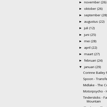
november
(26)
►
oktober
(26)
►
september
(28
►
augustus
(22)
►
juli
(12)
►
juni
(25)
►
mei
(28)
►
april
(22)
►
maart
(27)
►
februari
(24)
►
januari
(29)
▼
Corinne Bailey 
Spoon - Transf
Midlake - The 
Motorpsycho - H
Tindersticks - F
Mountain