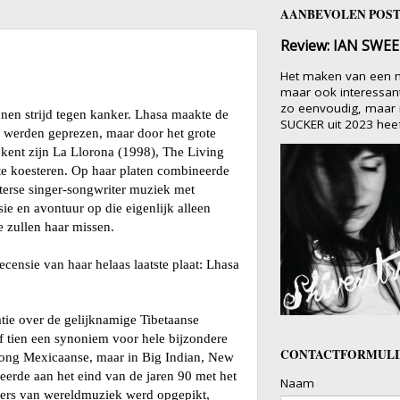
AANBEVOLEN POS
Review: IAN SWEET
Het maken van een 
maar ook interessant
zo eenvoudig, maar n
nen strijd tegen kanker. Lhasa maakte de
SUCKER uit 2023 heeft 
ng werden geprezen, maar door het grote
kent zijn La Llorona (1998), The Living
te koesteren. Op haar platen combineerde
terse singer-songwriter muziek met
ie en avontuur op die eigenlijk alleen
 zullen haar missen.
ecensie van haar helaas laatste plaat: Lhasa
tie over de gelijknamige Tibetaanse
of tien een synoniem voor hele bijzondere
CONTACTFORMULI
rong Mexicaanse, maar in Big Indian, New
erde aan het eind van de jaren 90 met het
Naam
bbers van wereldmuziek werd opgepikt,