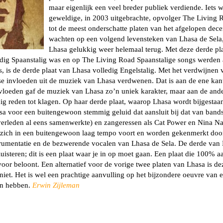
maar eigenlijk een veel breder publiek verdiende. Iets 
geweldige, in 2003 uitgebrachte, opvolger The Living 
tot de meest onderschatte platen van het afgelopen de
wachten op een volgend levensteken van Lhasa de Sela, m
Lhasa gelukkig weer helemaal terug. Met deze derde pl
dig Spaanstalig was en op The Living Road Spaanstalige songs werden 
, is de derde plaat van Lhasa volledig Engelstalig. Met het verdwijnen v
 invloeden uit de muziek van Lhasa verdwenen. Dat is aan de ene kant
loeden gaf de muziek van Lhasa zo’n uniek karakter, maar aan de ander
ig reden tot klagen. Op haar derde plaat, waarop Lhasa wordt bijgesta
sa voor een buitengewoon stemmig geluid dat aansluit bij dat van band
verleden al eens samenwerkte) en zangeressen als Cat Power en Nina Na
zich in een buitengewoon laag tempo voort en worden gekenmerkt door 
trumentatie en de bezwerende vocalen van Lhasa de Sela. De derde van 
uisteren; dit is een plaat waar je in op moet gaan. Een plaat die 100% aa
or beloont. Een alternatief voor de vorige twee platen van Lhasa is de
niet. Het is wel een prachtige aanvulling op het bijzondere oeuvre van 
en hebben.
Erwin Zijleman