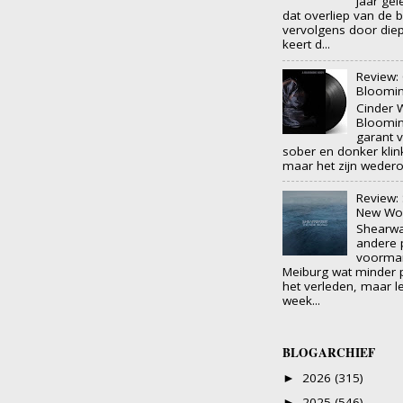
jaar ge
dat overliep van de b
vervolgens door die
keert d...
Review: 
Bloomi
Cinder 
Bloomi
garant 
sober en donker klin
maar het zijn wedero
Review:
New Wo
Shearwa
andere 
voorma
Meiburg wat minder p
het verleden, maar l
week...
BLOGARCHIEF
2026
(315)
►
2025
(546)
►