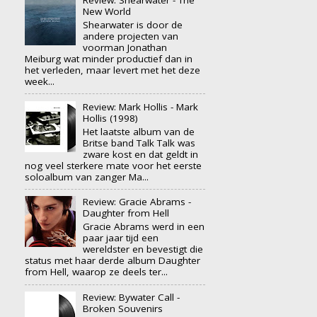
Review: Shearwater - The
New World
Shearwater is door de
andere projecten van
voorman Jonathan
Meiburg wat minder productief dan in
het verleden, maar levert met het deze
week...
Review: Mark Hollis - Mark
Hollis (1998)
Het laatste album van de
Britse band Talk Talk was
zware kost en dat geldt in
nog veel sterkere mate voor het eerste
soloalbum van zanger Ma...
Review: Gracie Abrams -
Daughter from Hell
Gracie Abrams werd in een
paar jaar tijd een
wereldster en bevestigt die
status met haar derde album Daughter
from Hell, waarop ze deels ter...
Review: Bywater Call -
Broken Souvenirs